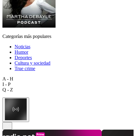
Categorías más populares
Noticias
Humor
Deportes
Cultura y sociedad
True crime
A - H
I - P
Q - Z