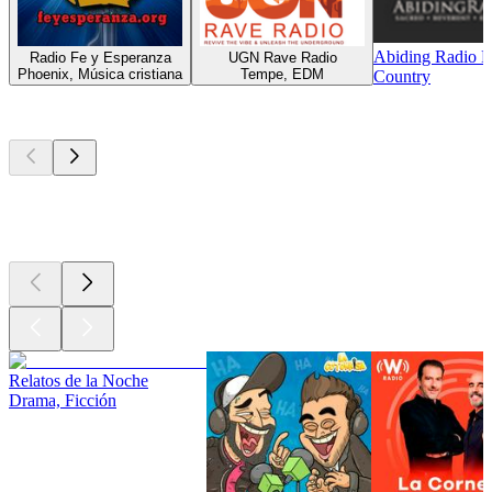
Abiding Radio 
Radio Fe y Esperanza
UGN Rave Radio
Phoenix, Música cristiana
Tempe, EDM
Country
Los mejores
podcasts
Los mejores
podcasts
Los mejores
podcasts
Relatos de la Noche
Drama, Ficción