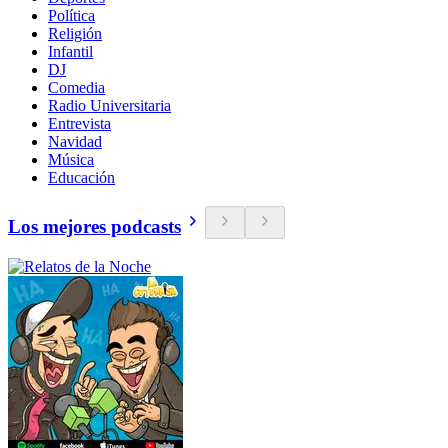
Política
Religión
Infantil
DJ
Comedia
Radio Universitaria
Entrevista
Navidad
Música
Educación
Los mejores podcasts