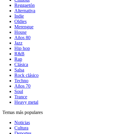
Reggaetón
Alternativa
Indie
Oldies
Merengue
House
Años 80
Jazz
Hip hop
R&B
Rap
Clásica
Salsa
Rock clásico
Techno
Años 70
Soul
Trance
Heavy metal
Temas más populares
Noticias
Cultura
Deportes