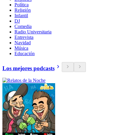
Política
Religión
Infantil
DJ
Comedia
Radio Universitaria
Entrevista
Navidad
Música
Educación
Los mejores podcasts