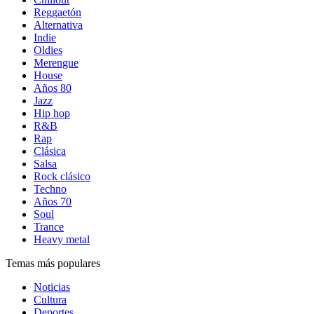
Reggaetón
Alternativa
Indie
Oldies
Merengue
House
Años 80
Jazz
Hip hop
R&B
Rap
Clásica
Salsa
Rock clásico
Techno
Años 70
Soul
Trance
Heavy metal
Temas más populares
Noticias
Cultura
Deportes