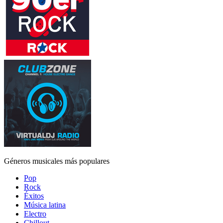
Géneros musicales más populares
Pop
Rock
Éxitos
Música latina
Electro
Chillout