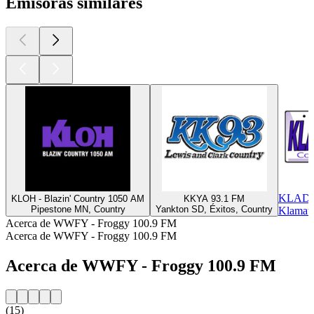
Emisoras similares
KLAD-
KLOH - Blazin' Country 1050 AM
KKYA 93.1 FM
Pipestone MN, Country
Yankton SD, Éxitos, Country
Klamath
Acerca de WWFY - Froggy 100.9 FM
Acerca de WWFY - Froggy 100.9 FM
Acerca de WWFY - Froggy 100.9 FM
(15)