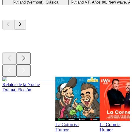
Rutland (Vermont), Clásica
Rutland VT, Años 90, New wave, Añ
Los mejores
podcasts
Los mejores
podcasts
Los mejores
podcasts
Relatos de la Noche
Drama, Ficción
La Cotorrisa
La Corneta
Humor
Humor