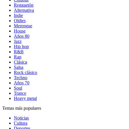
Reggaetón
Alternativa
Indie
Oldies
Merengue
House
Años 80
Jazz
Hip hop
R&B
Rap
Clásica
Salsa
Rock clásico
Techno
Años 70
Soul
Trance
Heavy metal
Temas más populares
Noticias
Cultura
Deportes