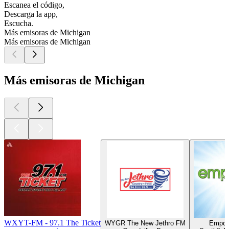
Escanea el código,
Descarga la app,
Escucha.
Más emisoras de Michigan
Más emisoras de Michigan
Más emisoras de Michigan
WXYT-FM - 97.1 The Ticket
WYGR The New Jethro FM
Empow