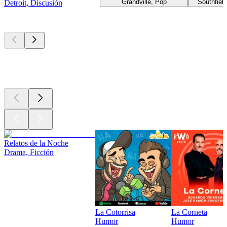
Grandville, Pop
Southfield
Detroit, Discusión
Los mejores
podcasts
Los mejores
podcasts
Los mejores
podcasts
Relatos de la Noche
Drama, Ficción
La Cotorrisa
La Corneta
Humor
Humor