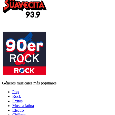
Géneros musicales más populares
Pop
Rock
Éxitos
Música latina
Electro
Chillout