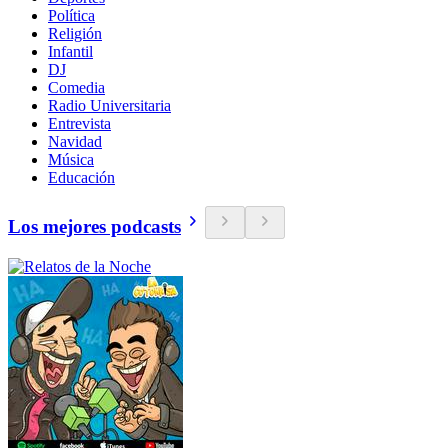
Política
Religión
Infantil
DJ
Comedia
Radio Universitaria
Entrevista
Navidad
Música
Educación
Los mejores podcasts