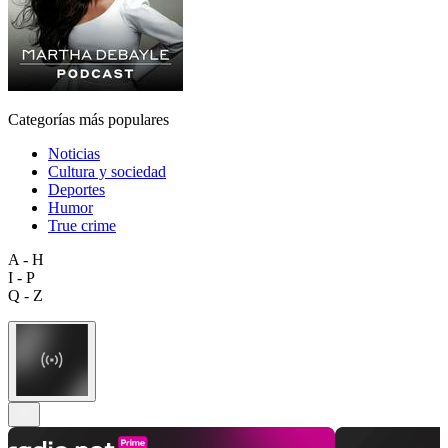
Categorías más populares
Noticias
Cultura y sociedad
Deportes
Humor
True crime
A - H
I - P
Q - Z