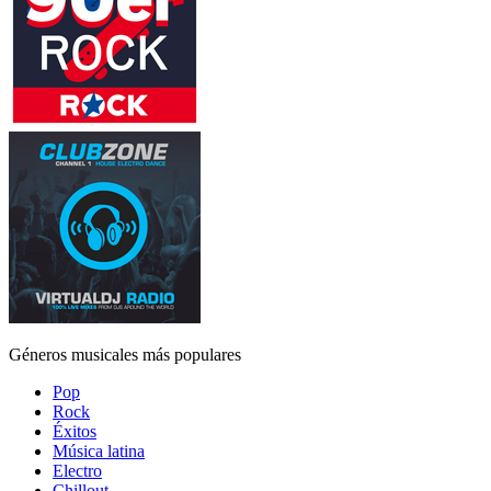
Géneros musicales más populares
Pop
Rock
Éxitos
Música latina
Electro
Chillout