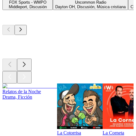
FOX Sports - WMPO
Uncommon Radio
Middleport, Discusión
Dayton OH, Discusión, Música cristiana
Ci
Los mejores
podcasts
Los mejores
podcasts
Los mejores
podcasts
Relatos de la Noche
Drama, Ficción
La Cotorrisa
La Corneta