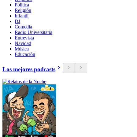
Política
Religión
Infantil
DJ
Comedia
Radio Universitaria
Entrevista
Navidad
Música
Educación
Los mejores podcasts