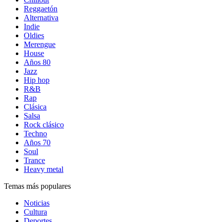
Reggaetón
Alternativa
Indie
Oldies
Merengue
House
Años 80
Jazz
Hip hop
R&B
Rap
Clásica
Salsa
Rock clásico
Techno
Años 70
Soul
Trance
Heavy metal
Temas más populares
Noticias
Cultura
Deportes