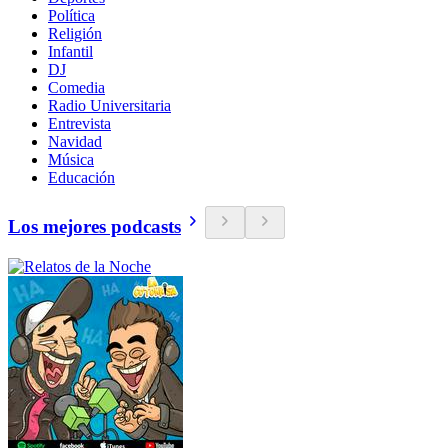
Política
Religión
Infantil
DJ
Comedia
Radio Universitaria
Entrevista
Navidad
Música
Educación
Los mejores podcasts