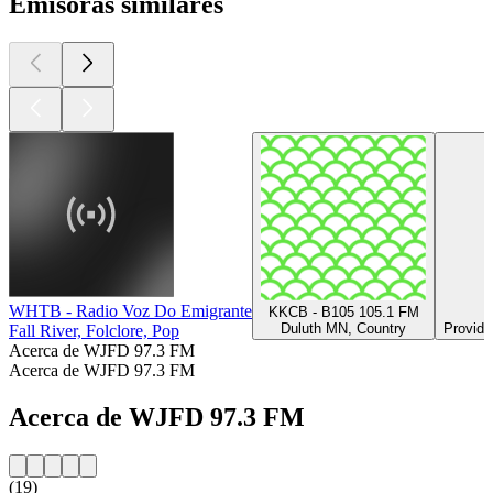
Emisoras similares
WHTB - Radio Voz Do Emigrante
KKCB - B105 105.1 FM
Duluth MN, Country
Provide
Fall River, Folclore, Pop
Acerca de WJFD 97.3 FM
Acerca de WJFD 97.3 FM
Acerca de WJFD 97.3 FM
(19)