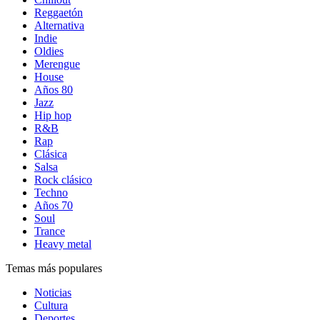
Reggaetón
Alternativa
Indie
Oldies
Merengue
House
Años 80
Jazz
Hip hop
R&B
Rap
Clásica
Salsa
Rock clásico
Techno
Años 70
Soul
Trance
Heavy metal
Temas más populares
Noticias
Cultura
Deportes