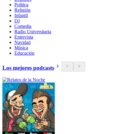
Política
Religión
Infantil
DJ
Comedia
Radio Universitaria
Entrevista
Navidad
Música
Educación
Los mejores podcasts