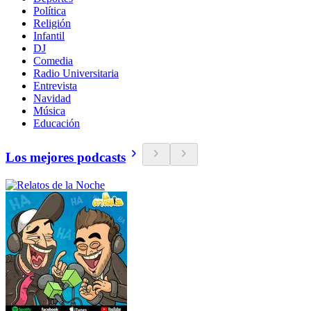
Política
Religión
Infantil
DJ
Comedia
Radio Universitaria
Entrevista
Navidad
Música
Educación
Los mejores podcasts