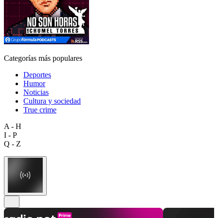
Categorías más populares
Deportes
Humor
Noticias
Cultura y sociedad
True crime
A - H
I - P
Q - Z