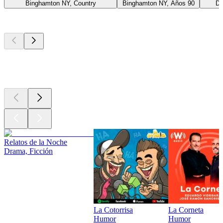
Binghamton NY, Country
Binghamton NY, Años 90
Du
Los mejores
podcasts
Los mejores
podcasts
Los mejores
podcasts
Relatos de la Noche
Drama, Ficción
La Cotorrisa
La Corneta
Humor
Humor