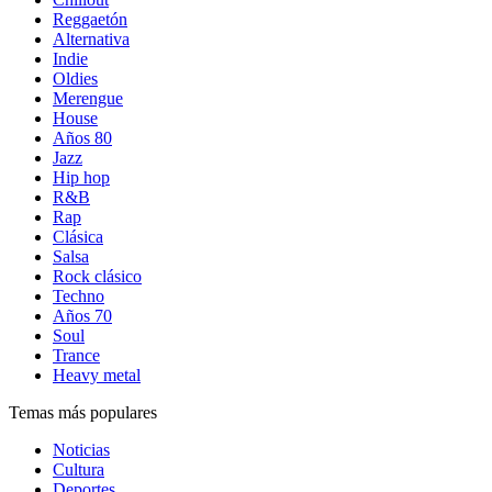
Reggaetón
Alternativa
Indie
Oldies
Merengue
House
Años 80
Jazz
Hip hop
R&B
Rap
Clásica
Salsa
Rock clásico
Techno
Años 70
Soul
Trance
Heavy metal
Temas más populares
Noticias
Cultura
Deportes