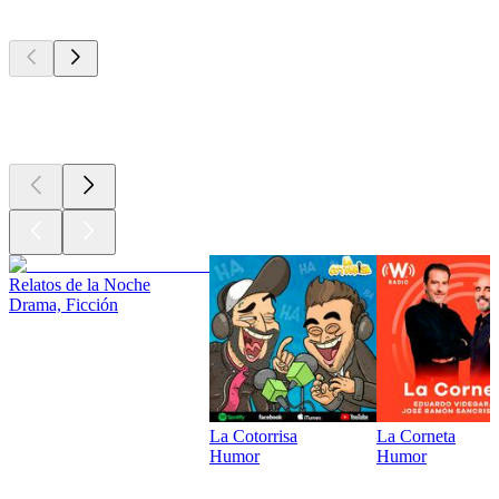
Los mejores
podcasts
Los mejores
podcasts
Relatos de la Noche
Drama, Ficción
La Cotorrisa
La Corneta
Humor
Humor