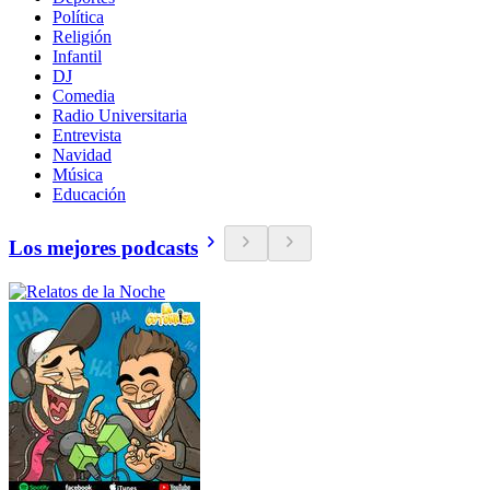
Política
Religión
Infantil
DJ
Comedia
Radio Universitaria
Entrevista
Navidad
Música
Educación
Los mejores podcasts