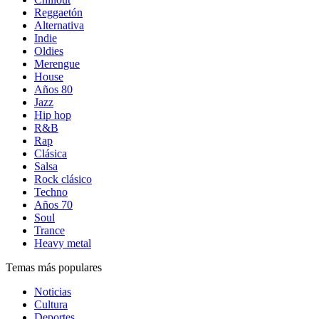
Reggaetón
Alternativa
Indie
Oldies
Merengue
House
Años 80
Jazz
Hip hop
R&B
Rap
Clásica
Salsa
Rock clásico
Techno
Años 70
Soul
Trance
Heavy metal
Temas más populares
Noticias
Cultura
Deportes