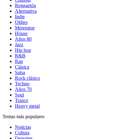
Reggaetón
Alternativa
Indie
Oldies
Merengue
House
Años 80
Jazz
Hip hop
R&B
Rap
Clásica
Salsa
Rock clásico
Techno
Años 70
Soul
Trance
Heavy metal
Temas más populares
Noticias
Cultura
Deportes