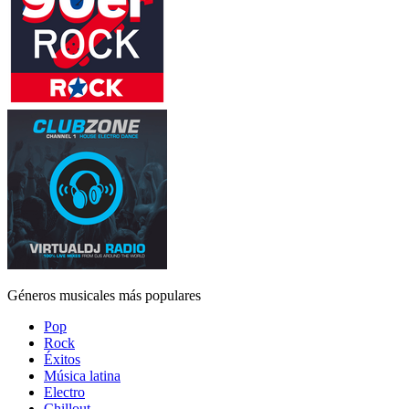
Géneros musicales más populares
Pop
Rock
Éxitos
Música latina
Electro
Chillout