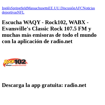
Inglés
Springfield
Massachusetts
EE.UU.
Discusión
AFC
Noticias
deportivas
NFL
Escucha WAQY - Rock102, WABX -
Evansville's Classic Rock 107.5 FM y
muchas más emisoras de todo el mundo
con la aplicación de radio.net
Descarga la app gratuita: radio.net