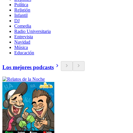
Política
Religión
Infantil
DJ
Comedia
Radio Universitaria
Entrevista
Navidad
Música
Educación
Los mejores podcasts