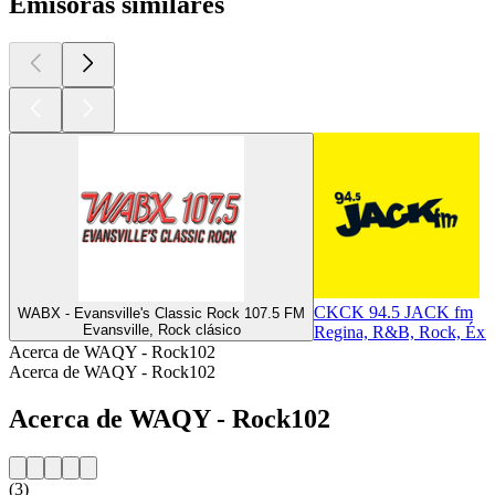
Emisoras similares
CKCK 94.5 JACK fm
WABX - Evansville's Classic Rock 107.5 FM
Evansville, Rock clásico
Regina, R&B, Rock, Éxit
Acerca de WAQY - Rock102
Acerca de WAQY - Rock102
Acerca de WAQY - Rock102
(3)