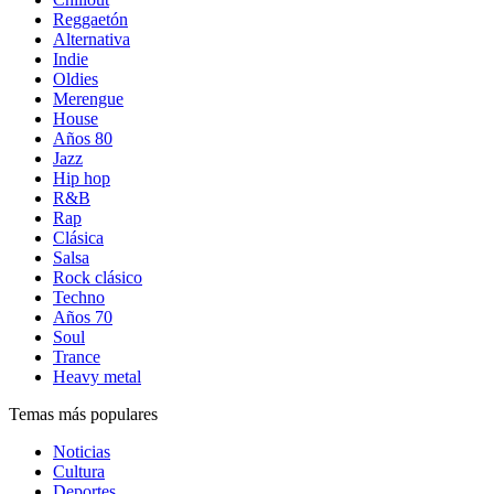
Reggaetón
Alternativa
Indie
Oldies
Merengue
House
Años 80
Jazz
Hip hop
R&B
Rap
Clásica
Salsa
Rock clásico
Techno
Años 70
Soul
Trance
Heavy metal
Temas más populares
Noticias
Cultura
Deportes