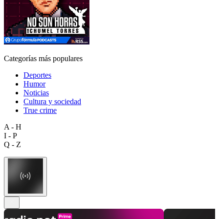
Categorías más populares
Deportes
Humor
Noticias
Cultura y sociedad
True crime
A - H
I - P
Q - Z