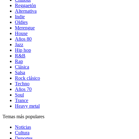
Reggaetón
Alternativa
Indie
Oldies
Merengue
House
Años 80
Jazz
Hip hop
R&B
Rap
Clásica
Salsa
Rock clásico
Techno
Años 70
Soul
Trance
Heavy metal
Temas más populares
Noticias
Cultura
Deportes