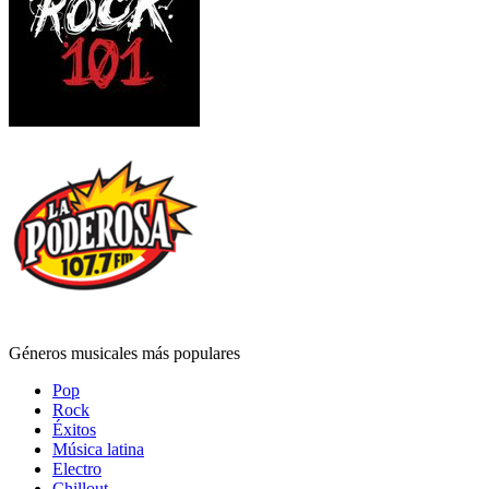
Géneros musicales más populares
Pop
Rock
Éxitos
Música latina
Electro
Chillout