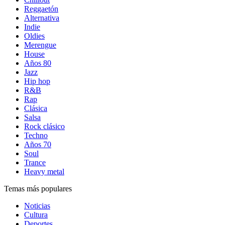
Reggaetón
Alternativa
Indie
Oldies
Merengue
House
Años 80
Jazz
Hip hop
R&B
Rap
Clásica
Salsa
Rock clásico
Techno
Años 70
Soul
Trance
Heavy metal
Temas más populares
Noticias
Cultura
Deportes