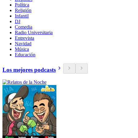
Política
Religión
Infantil
DJ
Comedia
Radio Universitaria
Entrevista
Navidad
Música
Educación
Los mejores podcasts