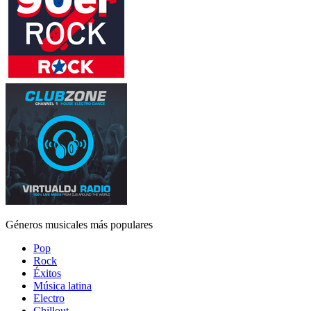
Géneros musicales más populares
Pop
Rock
Éxitos
Música latina
Electro
Chillout