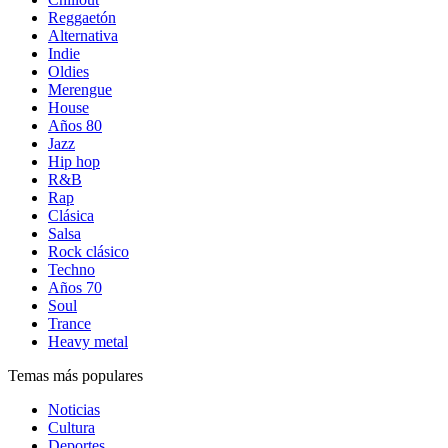
Reggaetón
Alternativa
Indie
Oldies
Merengue
House
Años 80
Jazz
Hip hop
R&B
Rap
Clásica
Salsa
Rock clásico
Techno
Años 70
Soul
Trance
Heavy metal
Temas más populares
Noticias
Cultura
Deportes