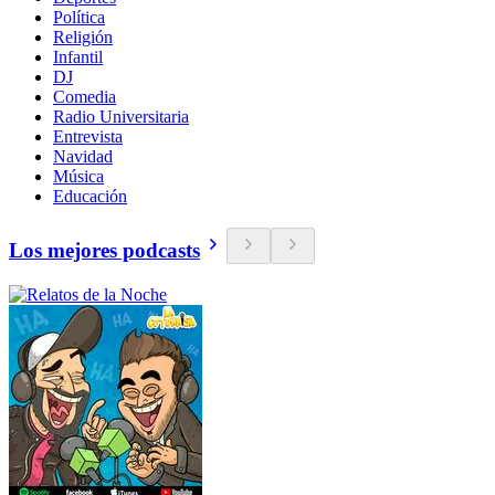
Política
Religión
Infantil
DJ
Comedia
Radio Universitaria
Entrevista
Navidad
Música
Educación
Los mejores podcasts