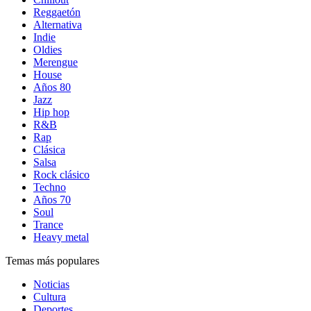
Reggaetón
Alternativa
Indie
Oldies
Merengue
House
Años 80
Jazz
Hip hop
R&B
Rap
Clásica
Salsa
Rock clásico
Techno
Años 70
Soul
Trance
Heavy metal
Temas más populares
Noticias
Cultura
Deportes