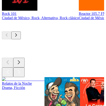
Rock 101
Reactor 105.7 
Ciudad de México, Rock, Alternativa, Rock clásico
Ciudad de México,
Los mejores
podcasts
Los mejores
podcasts
Los mejores
podcasts
Relatos de la Noche
Drama, Ficción