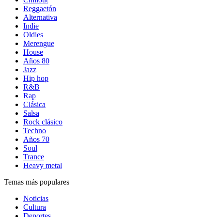
Reggaetón
Alternativa
Indie
Oldies
Merengue
House
Años 80
Jazz
Hip hop
R&B
Rap
Clásica
Salsa
Rock clásico
Techno
Años 70
Soul
Trance
Heavy metal
Temas más populares
Noticias
Cultura
Deportes