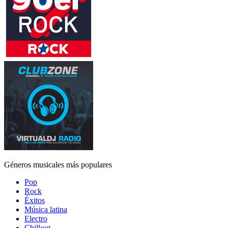
Géneros musicales más populares
Pop
Rock
Éxitos
Música latina
Electro
Chillout