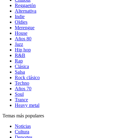
Reggaetón
Alternativa
Indie
Oldies
Merengue
House
Años 80
Jazz
Hip hop
R&B
Rap
Clásica
Salsa
Rock clásico
Techno
Años 70
Soul
Trance
Heavy metal
Temas más populares
Noticias
Cultura
Deportes