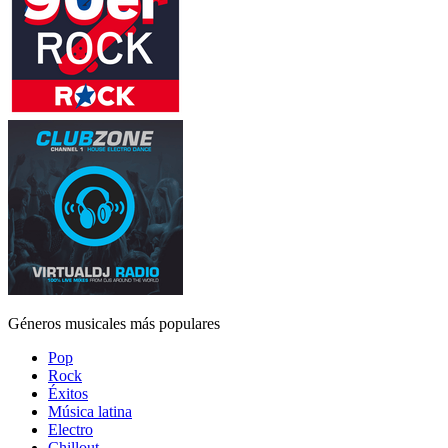
Géneros musicales más populares
Pop
Rock
Éxitos
Música latina
Electro
Chillout