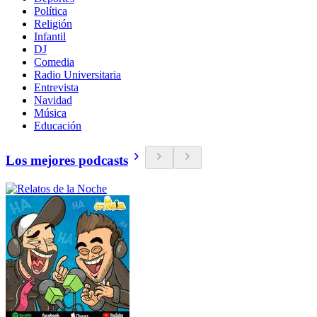
Política
Religión
Infantil
DJ
Comedia
Radio Universitaria
Entrevista
Navidad
Música
Educación
Los mejores podcasts