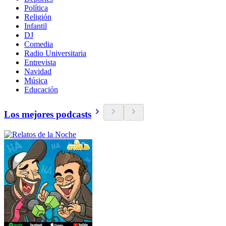
Política
Religión
Infantil
DJ
Comedia
Radio Universitaria
Entrevista
Navidad
Música
Educación
Los mejores podcasts