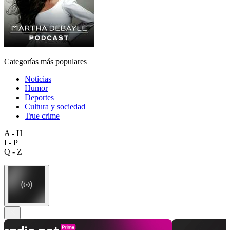
Categorías más populares
Noticias
Humor
Deportes
Cultura y sociedad
True crime
A - H
I - P
Q - Z