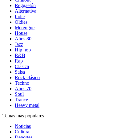
Reggaetón
Alternativa
Indie
Oldies
Merengue
House
Años 80
Jazz
Hip hop
R&B
Rap
Clásica
Salsa
Rock clásico
Techno
Años 70
Soul
Trance
Heavy metal
Temas más populares
Noticias
Cultura
Deportes