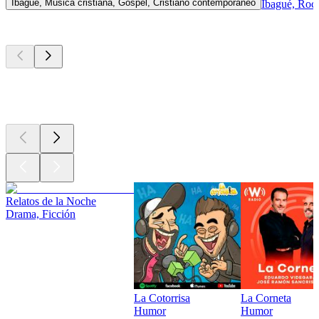
Ibagué, Música cristiana, Gospel, Cristiano contemporáneo
Ibagué, Rock
Los mejores
podcasts
Los mejores
podcasts
Los mejores
podcasts
Relatos de la Noche
Drama, Ficción
La Cotorrisa
La Corneta
Humor
Humor