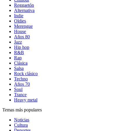
Reggaetón
Alternativa
Indie
Oldies
Merengue
House
Años 80
Jazz
Hip hop
R&B
Rap
Clásica
Salsa
Rock clásico
Techno
Años 70
Soul
Trance
Heavy metal
Temas más populares
Noticias
Cultura
Deportes