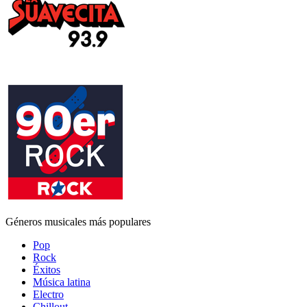
Géneros musicales más populares
Pop
Rock
Éxitos
Música latina
Electro
Chillout