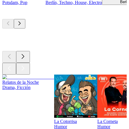
Berlí
Potsdam, Pop
Berlín, Techno, House, Electro
Los mejores
podcasts
Los mejores
podcasts
Los mejores
podcasts
Relatos de la Noche
Drama, Ficción
La Cotorrisa
La Corneta
Humor
Humor