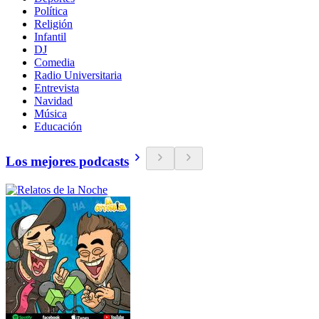
Política
Religión
Infantil
DJ
Comedia
Radio Universitaria
Entrevista
Navidad
Música
Educación
Los mejores podcasts