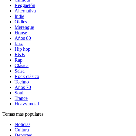
Reggaetón
Alternativa
Indie
Oldies
Merengue
House
Años 80
Jazz
Hip hop
R&B
Rap
Clásica
Salsa
Rock clásico
Techno
Años 70
Soul
Trance
Heavy metal
Temas más populares
Noticias
Cultura
Deportes