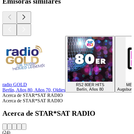
Emisoras similares
radio GOLD
RS2 80ER HITS
MEG
Berlín, Años 80
Augsburg
Berlín, Años 80, Años 70, Oldies
Acerca de STAR*SAT RADIO
Acerca de STAR*SAT RADIO
Acerca de STAR*SAT RADIO
(24)