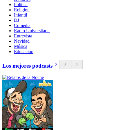
Política
Religión
Infantil
DJ
Comedia
Radio Universitaria
Entrevista
Navidad
Música
Educación
Los mejores podcasts