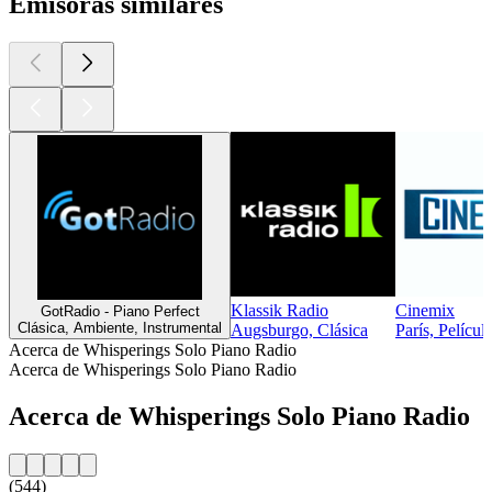
Emisoras similares
Klassik Radio
Cinemix
GotRadio - Piano Perfect
Clásica, Ambiente, Instrumental
Augsburgo, Clásica
París, Pelícu
Acerca de Whisperings Solo Piano Radio
Acerca de Whisperings Solo Piano Radio
Acerca de Whisperings Solo Piano Radio
(544)