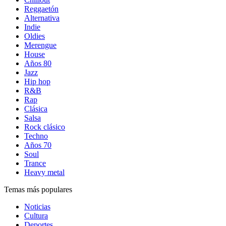
Reggaetón
Alternativa
Indie
Oldies
Merengue
House
Años 80
Jazz
Hip hop
R&B
Rap
Clásica
Salsa
Rock clásico
Techno
Años 70
Soul
Trance
Heavy metal
Temas más populares
Noticias
Cultura
Deportes