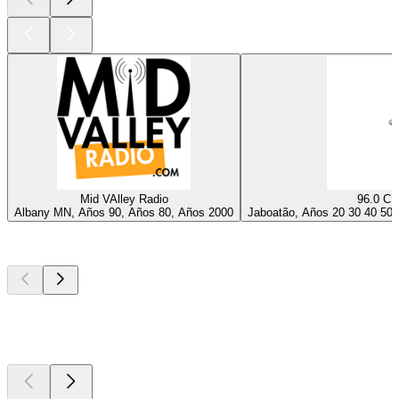
Mid VAlley Radio
96.0 C
Albany MN, Años 90, Años 80, Años 2000
Jaboatão, Años 20 30 40 50 6
Los mejores
podcasts
Los mejores
podcasts
Los mejores
podcasts