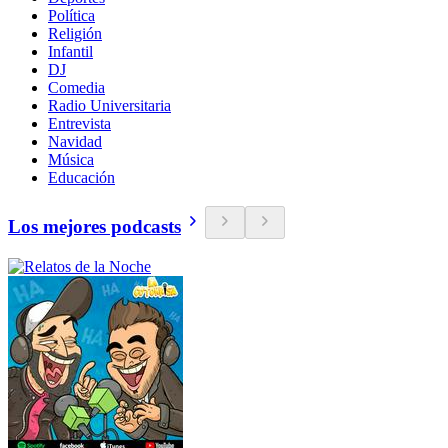
Política
Religión
Infantil
DJ
Comedia
Radio Universitaria
Entrevista
Navidad
Música
Educación
Los mejores podcasts