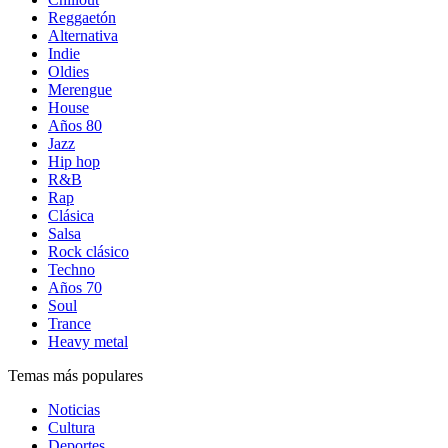
Reggaetón
Alternativa
Indie
Oldies
Merengue
House
Años 80
Jazz
Hip hop
R&B
Rap
Clásica
Salsa
Rock clásico
Techno
Años 70
Soul
Trance
Heavy metal
Temas más populares
Noticias
Cultura
Deportes