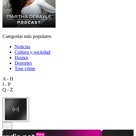
Categorías más populares
Noticias
Cultura y sociedad
Humor
Deportes
True crime
A - H
I - P
Q - Z