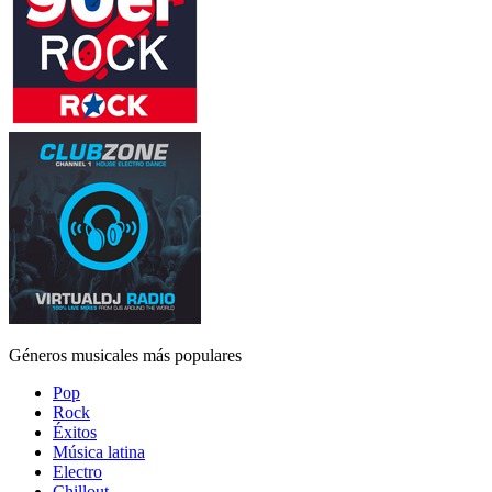
Géneros musicales más populares
Pop
Rock
Éxitos
Música latina
Electro
Chillout