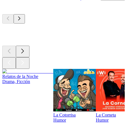
Los mejores
podcasts
Los mejores
podcasts
Los mejores
podcasts
Relatos de la Noche
Drama, Ficción
La Cotorrisa
La Corneta
Humor
Humor