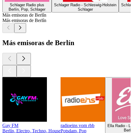
Schlager Radio plus
Schlager Radio - Schleswig-Holstein
Schlag
Berlín, Pop, Schlager
Schlager
Más emisoras de Berlín
Más emisoras de Berlín
Más emisoras de Berlín
Gay FM
radioeins vom rbb
Ella Radio - 
Berlí
Berlín, Electro, Techno, House
Potsdam, Pop