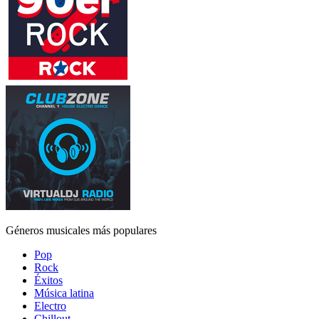
Géneros musicales más populares
Pop
Rock
Éxitos
Música latina
Electro
Chillout