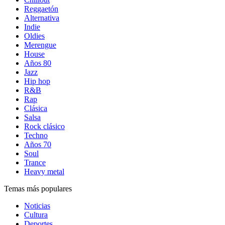
Reggaetón
Alternativa
Indie
Oldies
Merengue
House
Años 80
Jazz
Hip hop
R&B
Rap
Clásica
Salsa
Rock clásico
Techno
Años 70
Soul
Trance
Heavy metal
Temas más populares
Noticias
Cultura
Deportes