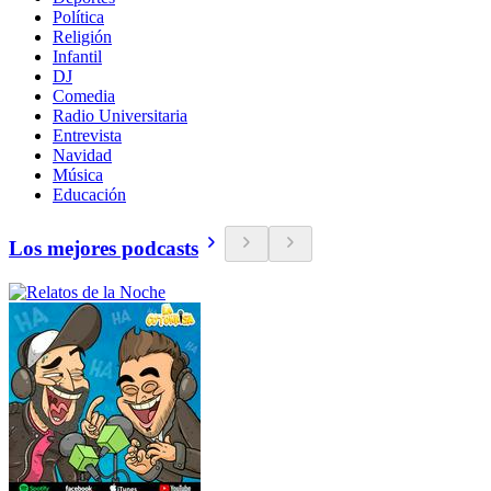
Política
Religión
Infantil
DJ
Comedia
Radio Universitaria
Entrevista
Navidad
Música
Educación
Los mejores podcasts