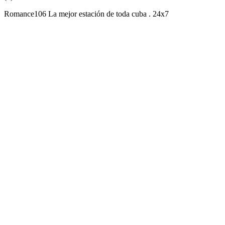
Romance106 La mejor estación de toda cuba . 24x7
Sitio web de la emisora