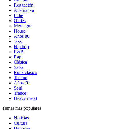
Reggaetón
Alternativa
Indie
Oldies
Merengue
House
Años 80
Jazz
Hip hop
R&B
Rap
Clásica
Salsa
Rock clásico
Techno
Años 70
Soul
Trance
Heavy metal
Temas más populares
Noticias
Cultura
Deportes