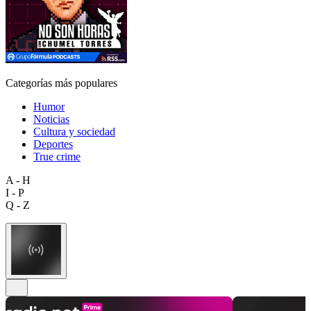
Categorías más populares
Humor
Noticias
Cultura y sociedad
Deportes
True crime
A - H
I - P
Q - Z