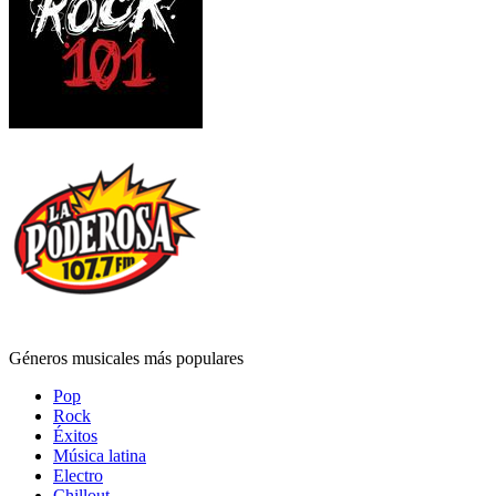
Géneros musicales más populares
Pop
Rock
Éxitos
Música latina
Electro
Chillout