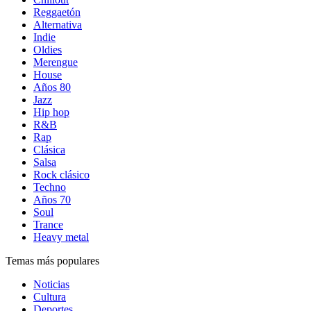
Reggaetón
Alternativa
Indie
Oldies
Merengue
House
Años 80
Jazz
Hip hop
R&B
Rap
Clásica
Salsa
Rock clásico
Techno
Años 70
Soul
Trance
Heavy metal
Temas más populares
Noticias
Cultura
Deportes