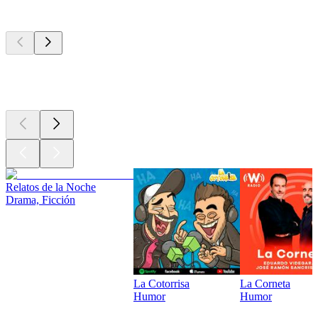
Los mejores
podcasts
Los mejores
podcasts
Los mejores
podcasts
Relatos de la Noche
Drama, Ficción
La Cotorrisa
La Corneta
Humor
Humor