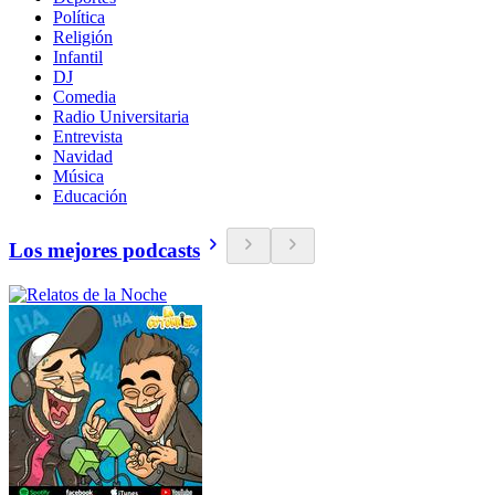
Política
Religión
Infantil
DJ
Comedia
Radio Universitaria
Entrevista
Navidad
Música
Educación
Los mejores podcasts