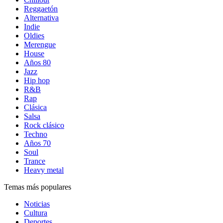
Reggaetón
Alternativa
Indie
Oldies
Merengue
House
Años 80
Jazz
Hip hop
R&B
Rap
Clásica
Salsa
Rock clásico
Techno
Años 70
Soul
Trance
Heavy metal
Temas más populares
Noticias
Cultura
Deportes