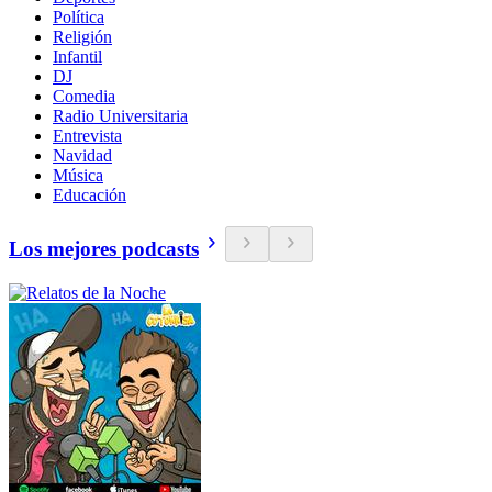
Política
Religión
Infantil
DJ
Comedia
Radio Universitaria
Entrevista
Navidad
Música
Educación
Los mejores podcasts