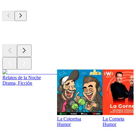
Los mejores
podcasts
Los mejores
podcasts
Relatos de la Noche
Drama, Ficción
La Cotorrisa
La Corneta
Humor
Humor