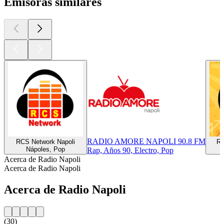
Emisoras similares
RADIO AMORE NAPOLI 90.8 FM
RCS Network Napoli
Ra
Nápoles, Pop
Rap, Años 90, Electro, Pop
Acerca de Radio Napoli
Acerca de Radio Napoli
Acerca de Radio Napoli
(30)