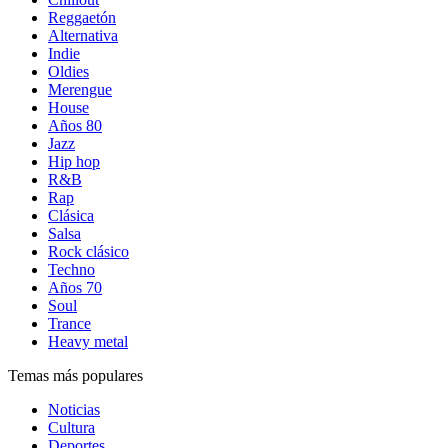
Reggaetón
Alternativa
Indie
Oldies
Merengue
House
Años 80
Jazz
Hip hop
R&B
Rap
Clásica
Salsa
Rock clásico
Techno
Años 70
Soul
Trance
Heavy metal
Temas más populares
Noticias
Cultura
Deportes