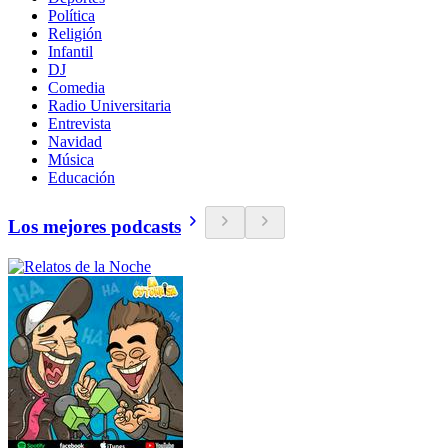
Política
Religión
Infantil
DJ
Comedia
Radio Universitaria
Entrevista
Navidad
Música
Educación
Los mejores podcasts