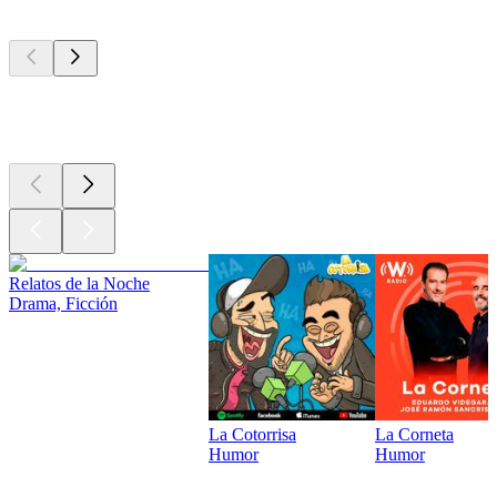
Los mejores
podcasts
Los mejores
podcasts
Relatos de la Noche
Drama, Ficción
La Cotorrisa
La Corneta
Humor
Humor