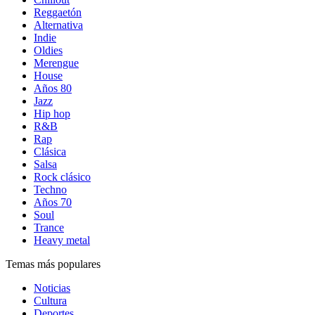
Reggaetón
Alternativa
Indie
Oldies
Merengue
House
Años 80
Jazz
Hip hop
R&B
Rap
Clásica
Salsa
Rock clásico
Techno
Años 70
Soul
Trance
Heavy metal
Temas más populares
Noticias
Cultura
Deportes