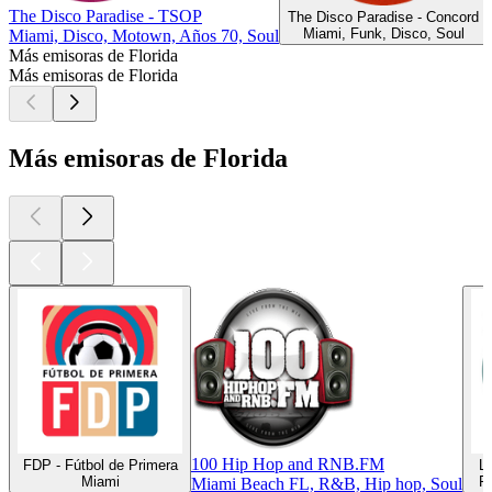
The Disco Paradise - TSOP
The Disco Paradise - Concord
Miami, Funk, Disco, Soul
Miami, Disco, Motown, Años 70, Soul
Más emisoras de Florida
Más emisoras de Florida
Más emisoras de Florida
100 Hip Hop and RNB.FM
FDP - Fútbol de Primera
L
Miami
R
Miami Beach FL, R&B, Hip hop, Soul