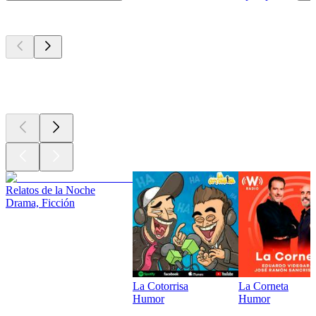
Los mejores
podcasts
Los mejores
podcasts
Los mejores
podcasts
Relatos de la Noche
Drama, Ficción
La Cotorrisa
La Corneta
Humor
Humor