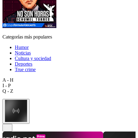
Categorías más populares
Humor
Noticias
Cultura y sociedad
Deportes
True crime
A - H
I - P
Q - Z