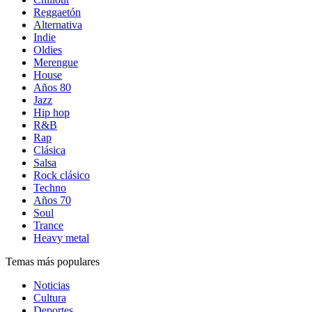
Reggaetón
Alternativa
Indie
Oldies
Merengue
House
Años 80
Jazz
Hip hop
R&B
Rap
Clásica
Salsa
Rock clásico
Techno
Años 70
Soul
Trance
Heavy metal
Temas más populares
Noticias
Cultura
Deportes