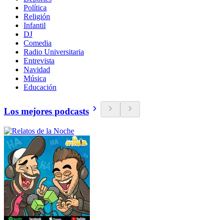
Política
Religión
Infantil
DJ
Comedia
Radio Universitaria
Entrevista
Navidad
Música
Educación
Los mejores podcasts