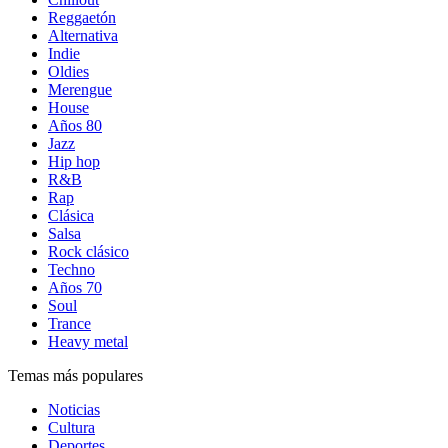
Reggaetón
Alternativa
Indie
Oldies
Merengue
House
Años 80
Jazz
Hip hop
R&B
Rap
Clásica
Salsa
Rock clásico
Techno
Años 70
Soul
Trance
Heavy metal
Temas más populares
Noticias
Cultura
Deportes