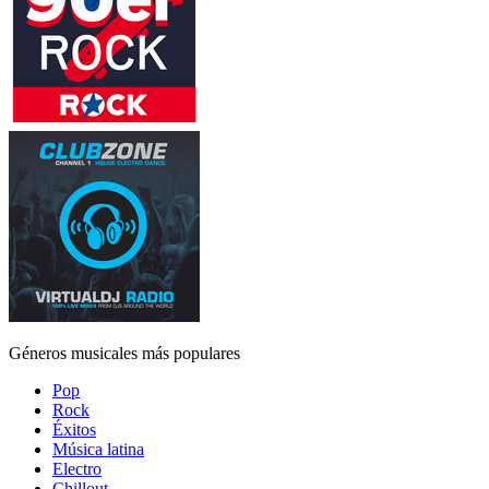
Géneros musicales más populares
Pop
Rock
Éxitos
Música latina
Electro
Chillout