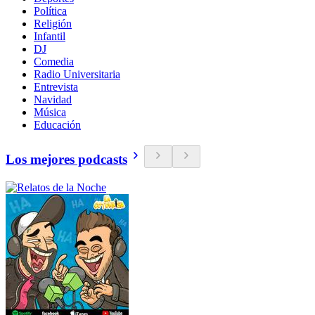
Política
Religión
Infantil
DJ
Comedia
Radio Universitaria
Entrevista
Navidad
Música
Educación
Los mejores podcasts