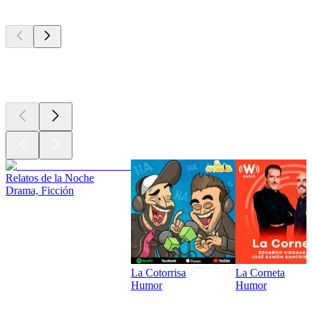
Los mejores
podcasts
Los mejores
podcasts
Relatos de la Noche
Drama, Ficción
La Cotorrisa
La Corneta
Humor
Humor