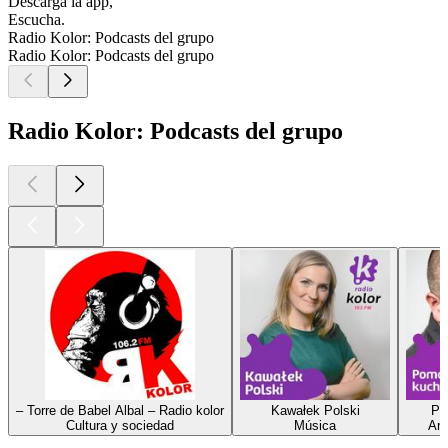
Descarga la app,
Escucha.
Radio Kolor: Podcasts del grupo
Radio Kolor: Podcasts del grupo
Radio Kolor: Podcasts del grupo
– Torre de Babel Albal – Radio kolor
Kawałek Polski
Po
Cultura y sociedad
Música
Art
Los mejores
podcasts