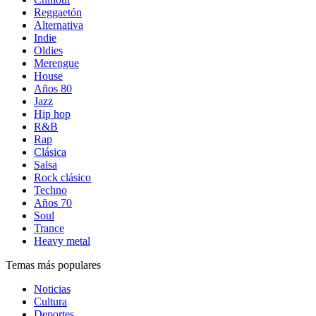
Reggaetón
Alternativa
Indie
Oldies
Merengue
House
Años 80
Jazz
Hip hop
R&B
Rap
Clásica
Salsa
Rock clásico
Techno
Años 70
Soul
Trance
Heavy metal
Temas más populares
Noticias
Cultura
Deportes