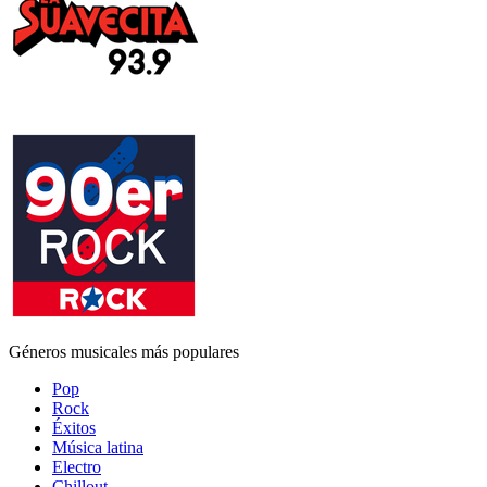
Géneros musicales más populares
Pop
Rock
Éxitos
Música latina
Electro
Chillout