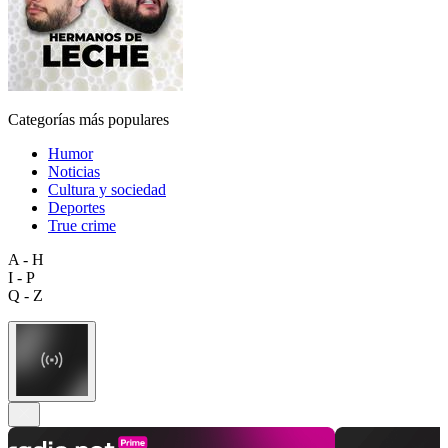
Categorías más populares
Humor
Noticias
Cultura y sociedad
Deportes
True crime
A - H
I - P
Q - Z