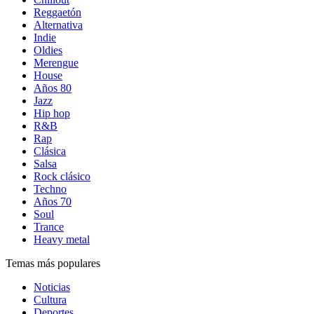
Reggaetón
Alternativa
Indie
Oldies
Merengue
House
Años 80
Jazz
Hip hop
R&B
Rap
Clásica
Salsa
Rock clásico
Techno
Años 70
Soul
Trance
Heavy metal
Temas más populares
Noticias
Cultura
Deportes