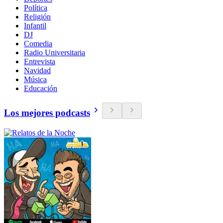
Política
Religión
Infantil
DJ
Comedia
Radio Universitaria
Entrevista
Navidad
Música
Educación
Los mejores podcasts