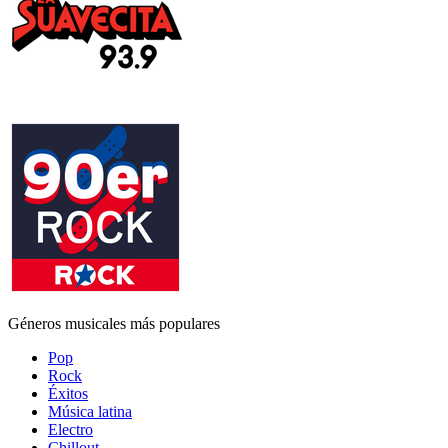
Géneros musicales más populares
Pop
Rock
Éxitos
Música latina
Electro
Chillout