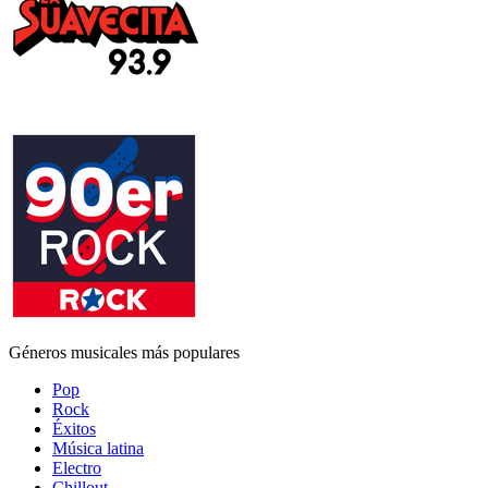
Géneros musicales más populares
Pop
Rock
Éxitos
Música latina
Electro
Chillout