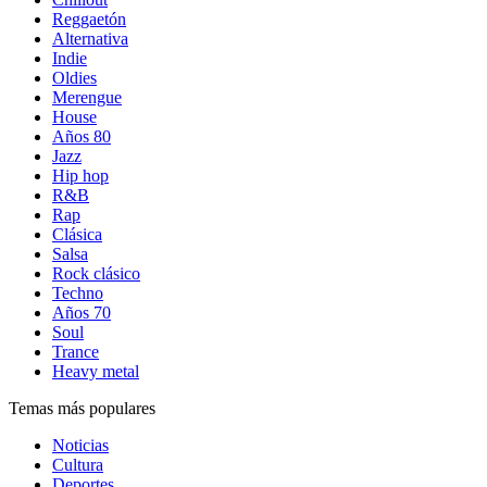
Reggaetón
Alternativa
Indie
Oldies
Merengue
House
Años 80
Jazz
Hip hop
R&B
Rap
Clásica
Salsa
Rock clásico
Techno
Años 70
Soul
Trance
Heavy metal
Temas más populares
Noticias
Cultura
Deportes