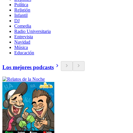
Política
Religión
Infantil
DJ
Comedia
Radio Universitaria
Entrevista
Navidad
Música
Educación
Los mejores podcasts