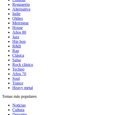
Reggaetón
Alternativa
Indie
Oldies
Merengue
House
Años 80
Jazz
Hip hop
R&B
Rap
Clásica
Salsa
Rock clásico
Techno
Años 70
Soul
Trance
Heavy metal
Temas más populares
Noticias
Cultura
Deportes