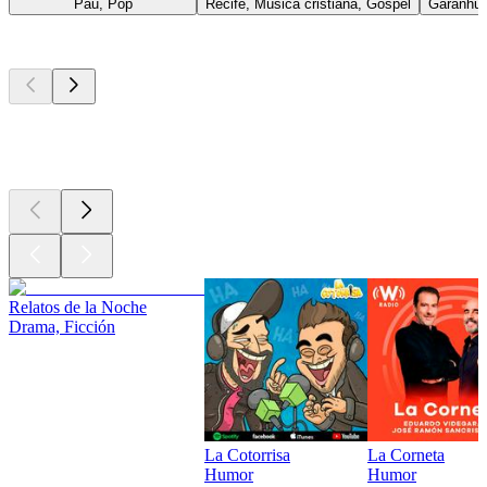
Pau, Pop
Recife, Música cristiana, Gospel
Garanhun
Los mejores
podcasts
Los mejores
podcasts
Los mejores
podcasts
Relatos de la Noche
Drama, Ficción
La Cotorrisa
La Corneta
Humor
Humor