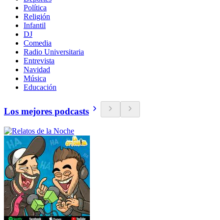
Política
Religión
Infantil
DJ
Comedia
Radio Universitaria
Entrevista
Navidad
Música
Educación
Los mejores podcasts