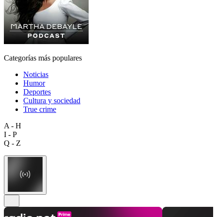
Categorías más populares
Noticias
Humor
Deportes
Cultura y sociedad
True crime
A - H
I - P
Q - Z