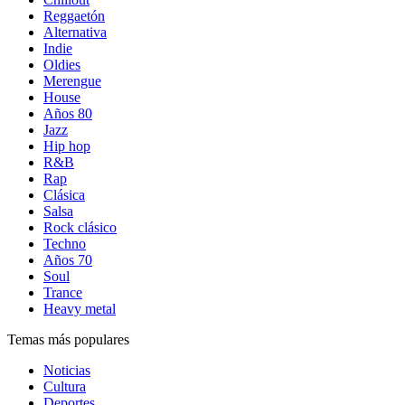
Reggaetón
Alternativa
Indie
Oldies
Merengue
House
Años 80
Jazz
Hip hop
R&B
Rap
Clásica
Salsa
Rock clásico
Techno
Años 70
Soul
Trance
Heavy metal
Temas más populares
Noticias
Cultura
Deportes