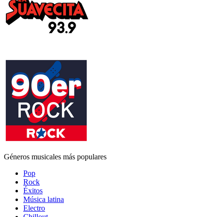
Géneros musicales más populares
Pop
Rock
Éxitos
Música latina
Electro
Chillout