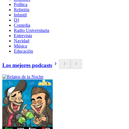
Política
Religión
Infantil
DJ
Comedia
Radio Universitaria
Entrevista
Navidad
Música
Educación
Los mejores podcasts