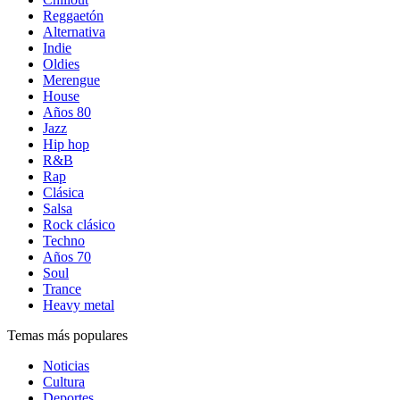
Reggaetón
Alternativa
Indie
Oldies
Merengue
House
Años 80
Jazz
Hip hop
R&B
Rap
Clásica
Salsa
Rock clásico
Techno
Años 70
Soul
Trance
Heavy metal
Temas más populares
Noticias
Cultura
Deportes