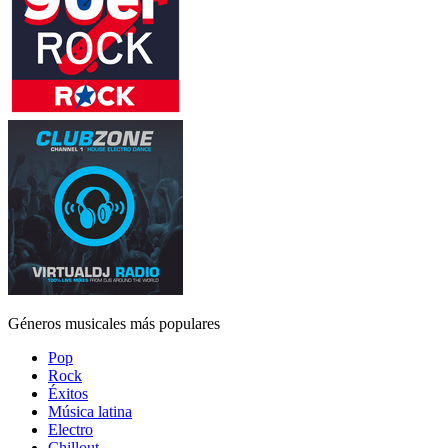
Géneros musicales más populares
Pop
Rock
Éxitos
Música latina
Electro
Chillout