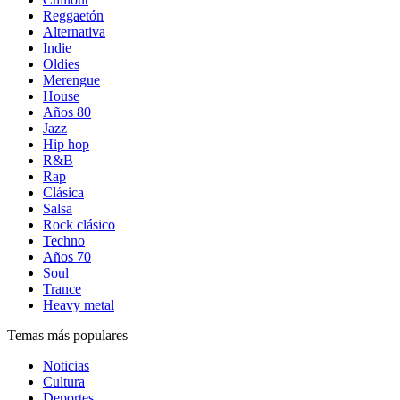
Reggaetón
Alternativa
Indie
Oldies
Merengue
House
Años 80
Jazz
Hip hop
R&B
Rap
Clásica
Salsa
Rock clásico
Techno
Años 70
Soul
Trance
Heavy metal
Temas más populares
Noticias
Cultura
Deportes