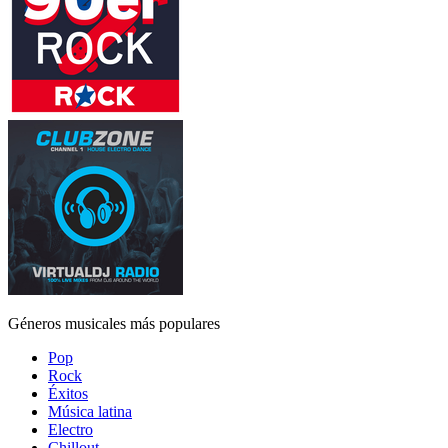
Géneros musicales más populares
Pop
Rock
Éxitos
Música latina
Electro
Chillout