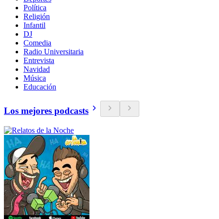
Política
Religión
Infantil
DJ
Comedia
Radio Universitaria
Entrevista
Navidad
Música
Educación
Los mejores podcasts