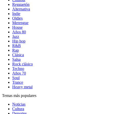
Reggaetón
Alternativa
Indie
Oldies
Merengue
House
Años 80
Jazz
Hip hop
R&B
Rap
Clásica
Salsa
Rock clásico
Techno
Años 70
Soul
Trance
Heavy metal
Temas más populares
Noticias
Cultura
Deportes