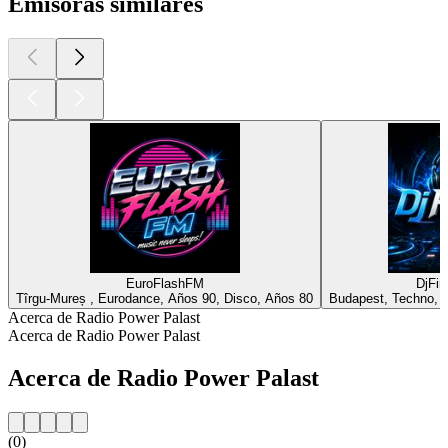
Emisoras similares
EuroFlashFM
DjFir
Tîrgu-Mureș , Eurodance, Años 90, Disco, Años 80
Budapest, Techno, D
Acerca de Radio Power Palast
Acerca de Radio Power Palast
Acerca de Radio Power Palast
(0)