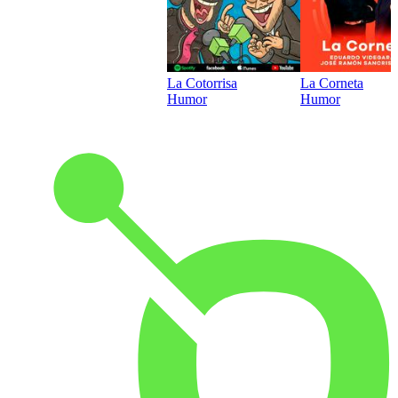
La Cotorrisa
La Corneta
Humor
Humor