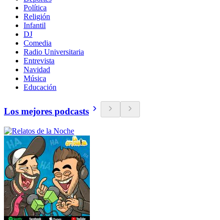
Política
Religión
Infantil
DJ
Comedia
Radio Universitaria
Entrevista
Navidad
Música
Educación
Los mejores podcasts