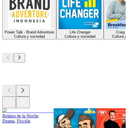
Power Talk - Brand Adventure
Life Changer
Craig 
Cultura y sociedad
Cultura y sociedad
Cultura y
Los mejores
podcasts
Los mejores
podcasts
Los mejores
podcasts
Relatos de la Noche
Drama, Ficción