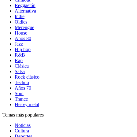
Reggaetón
Alternativa
Indie
Oldies
Merengue
House
Años 80
Jazz
Hip hop
R&B
Rap
Clásica
Salsa
Rock clásico
Techno
Años 70
Soul
Trance
Heavy metal
Temas más populares
Noticias
Cultura
Deportes