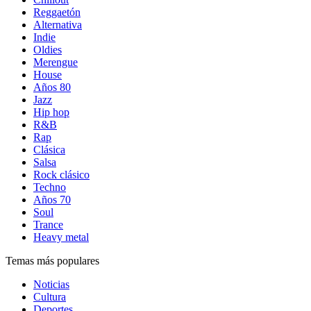
Reggaetón
Alternativa
Indie
Oldies
Merengue
House
Años 80
Jazz
Hip hop
R&B
Rap
Clásica
Salsa
Rock clásico
Techno
Años 70
Soul
Trance
Heavy metal
Temas más populares
Noticias
Cultura
Deportes