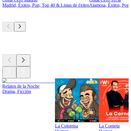
Madrid, Éxitos, Pop, Top 40 & Listas de éxitos
Alamosa, Éxitos, Pop
Los mejores
podcasts
Los mejores
podcasts
Los mejores
podcasts
Relatos de la Noche
Drama, Ficción
La Cotorrisa
La Corneta