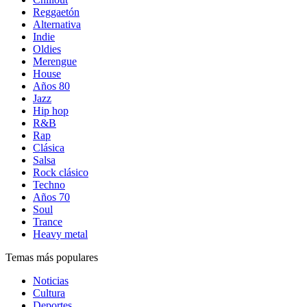
Reggaetón
Alternativa
Indie
Oldies
Merengue
House
Años 80
Jazz
Hip hop
R&B
Rap
Clásica
Salsa
Rock clásico
Techno
Años 70
Soul
Trance
Heavy metal
Temas más populares
Noticias
Cultura
Deportes