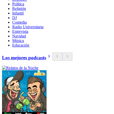
Política
Religión
Infantil
DJ
Comedia
Radio Universitaria
Entrevista
Navidad
Música
Educación
Los mejores podcasts