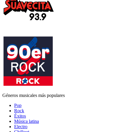
Géneros musicales más populares
Pop
Rock
Éxitos
Música latina
Electro
Chillout