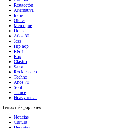
Reggaetón
Alternativa
Indie
Oldies
Merengue
House
Años 80
Jazz
Hip hop
R&B
Rap
Clásica
Salsa
Rock clásico
Techno
Años 70
Soul
Trance
Heavy metal
Temas más populares
Noticias
Cultura
Deportes