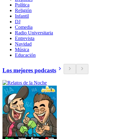
Política
Religión
Infantil
DJ
Comedia
Radio Universitaria
Entrevista
Navidad
Música
Educación
Los mejores podcasts