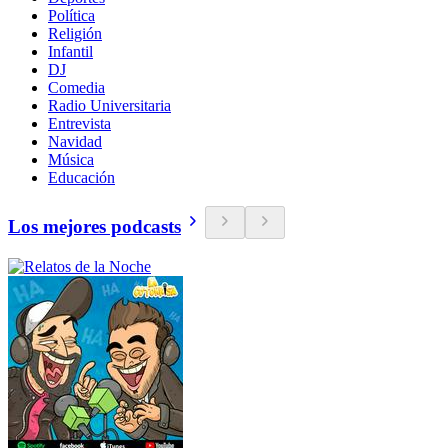
Política
Religión
Infantil
DJ
Comedia
Radio Universitaria
Entrevista
Navidad
Música
Educación
Los mejores podcasts