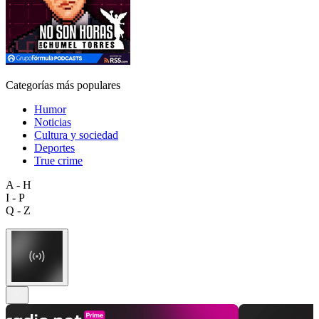
Categorías más populares
Humor
Noticias
Cultura y sociedad
Deportes
True crime
A - H
I - P
Q - Z