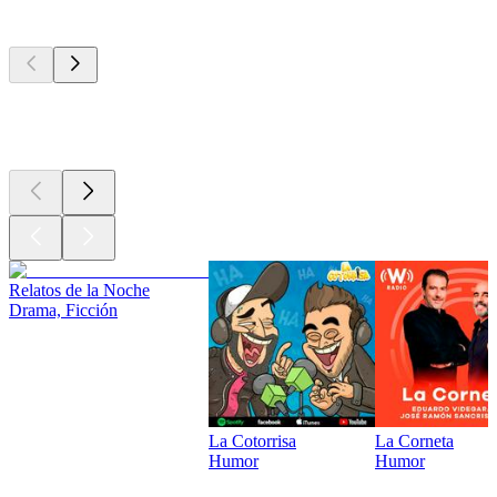
Los mejores
podcasts
Los mejores
podcasts
Los mejores
podcasts
Relatos de la Noche
Drama, Ficción
La Cotorrisa
La Corneta
Humor
Humor