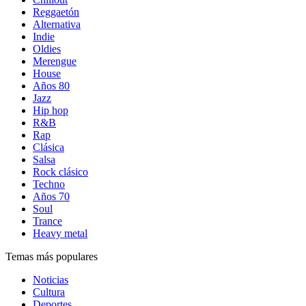
Reggaetón
Alternativa
Indie
Oldies
Merengue
House
Años 80
Jazz
Hip hop
R&B
Rap
Clásica
Salsa
Rock clásico
Techno
Años 70
Soul
Trance
Heavy metal
Temas más populares
Noticias
Cultura
Deportes