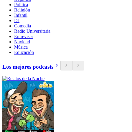
Política
Religión
Infantil
DJ
Comedia
Radio Universitaria
Entrevista
Navidad
Música
Educación
Los mejores podcasts