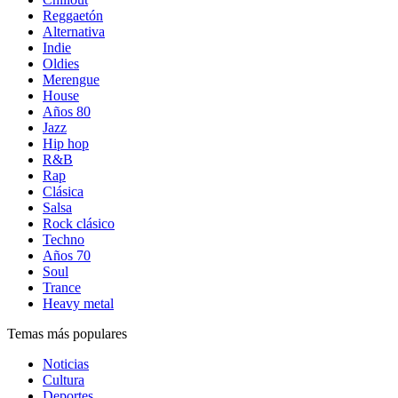
Reggaetón
Alternativa
Indie
Oldies
Merengue
House
Años 80
Jazz
Hip hop
R&B
Rap
Clásica
Salsa
Rock clásico
Techno
Años 70
Soul
Trance
Heavy metal
Temas más populares
Noticias
Cultura
Deportes