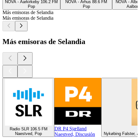
NOVA - Aarkirkeby 106.2 FM
NOVA - Århus 88.6 FM
NOVA - Ålbo
Pop
Pop
Aalbor
Más emisoras de Selandia
Más emisoras de Selandia
Más emisoras de Selandia
DR P4 Sjælland
Radio SLR 106.5 FM
Naestved, Pop
Nykøbing Falster, 
Naestved, Discusión