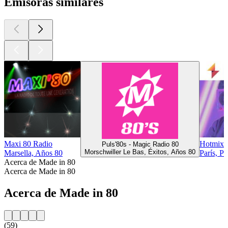
Emisoras similares
Maxi 80 Radio
Hotmix 8
Puls'80s - Magic Radio 80
Morschwiller Le Bas, Éxitos, Años 80
Marsella, Años 80
París, P
Acerca de Made in 80
Acerca de Made in 80
Acerca de Made in 80
(59)