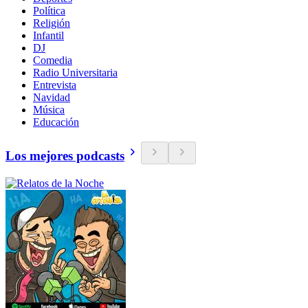
Política
Religión
Infantil
DJ
Comedia
Radio Universitaria
Entrevista
Navidad
Música
Educación
Los mejores podcasts