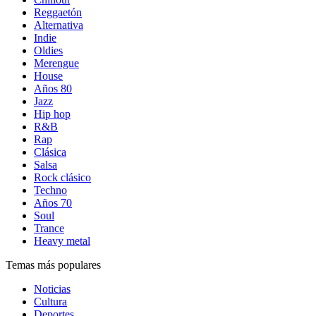
Reggaetón
Alternativa
Indie
Oldies
Merengue
House
Años 80
Jazz
Hip hop
R&B
Rap
Clásica
Salsa
Rock clásico
Techno
Años 70
Soul
Trance
Heavy metal
Temas más populares
Noticias
Cultura
Deportes