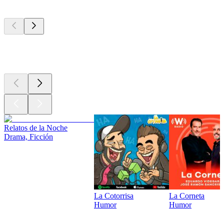
Los mejores
podcasts
Los mejores
podcasts
Relatos de la Noche
Drama, Ficción
La Cotorrisa
La Corneta
Humor
Humor