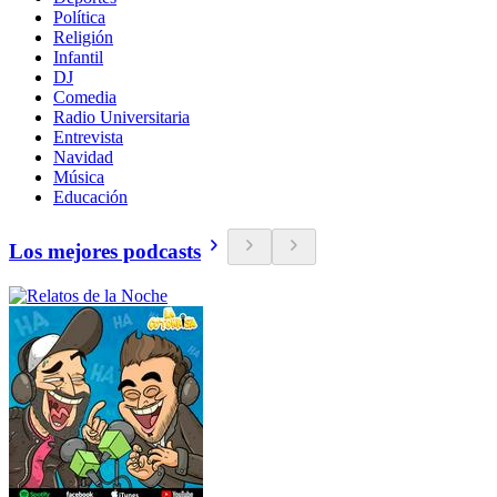
Política
Religión
Infantil
DJ
Comedia
Radio Universitaria
Entrevista
Navidad
Música
Educación
Los mejores podcasts