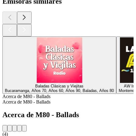
Emisoras similares
Baladas Clásicas y Viejitas
AW Ino
Bucaramanga, Años 70, Años 60, Años 90, Baladas, Años 80
Monterrey
Acerca de M80 - Ballads
Acerca de M80 - Ballads
Acerca de M80 - Ballads
(4)