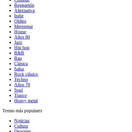
Reggaetón
Alternativa
Indie
Oldies
Merengue
House
Años 80
Jazz
Hip hop
R&B
Rap
Clásica
Salsa
Rock clásico
Techno
Años 70
Soul
Trance
Heavy metal
Temas más populares
Noticias
Cultura
Deportes