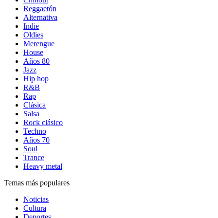
Reggaetón
Alternativa
Indie
Oldies
Merengue
House
Años 80
Jazz
Hip hop
R&B
Rap
Clásica
Salsa
Rock clásico
Techno
Años 70
Soul
Trance
Heavy metal
Temas más populares
Noticias
Cultura
Deportes