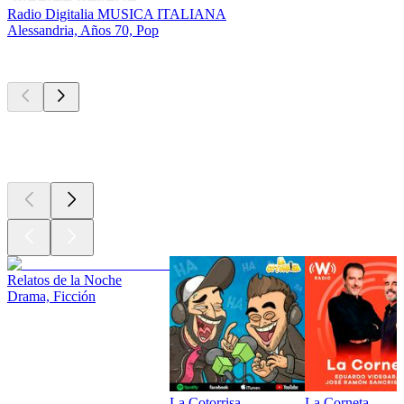
Radio Digitalia MUSICA ITALIANA
Alessandria, Años 70, Pop
Los mejores
podcasts
Los mejores
podcasts
Los mejores
podcasts
Relatos de la Noche
Drama, Ficción
La Cotorrisa
La Corneta