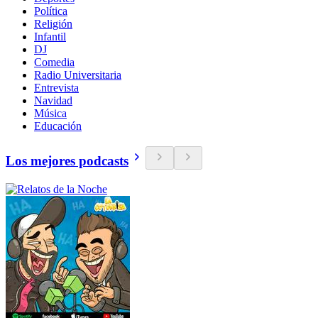
Política
Religión
Infantil
DJ
Comedia
Radio Universitaria
Entrevista
Navidad
Música
Educación
Los mejores podcasts