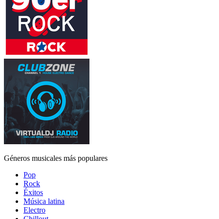
Géneros musicales más populares
Pop
Rock
Éxitos
Música latina
Electro
Chillout