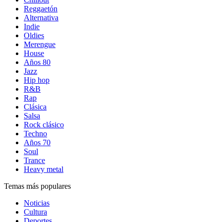
Reggaetón
Alternativa
Indie
Oldies
Merengue
House
Años 80
Jazz
Hip hop
R&B
Rap
Clásica
Salsa
Rock clásico
Techno
Años 70
Soul
Trance
Heavy metal
Temas más populares
Noticias
Cultura
Deportes