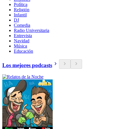
Política
Religión
Infantil
DJ
Comedia
Radio Universitaria
Entrevista
Navidad
Música
Educación
Los mejores podcasts