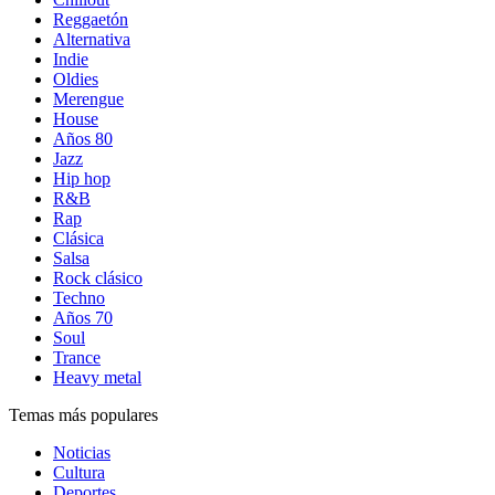
Reggaetón
Alternativa
Indie
Oldies
Merengue
House
Años 80
Jazz
Hip hop
R&B
Rap
Clásica
Salsa
Rock clásico
Techno
Años 70
Soul
Trance
Heavy metal
Temas más populares
Noticias
Cultura
Deportes