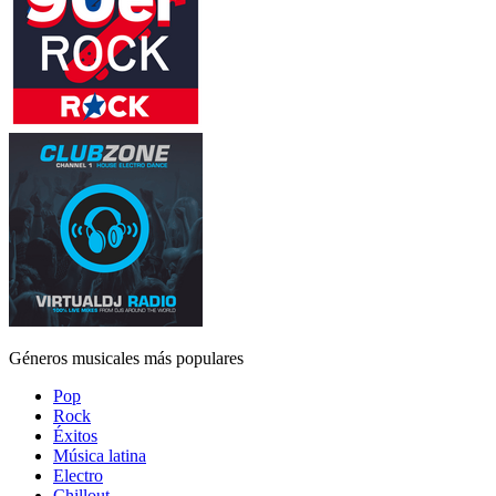
Géneros musicales más populares
Pop
Rock
Éxitos
Música latina
Electro
Chillout