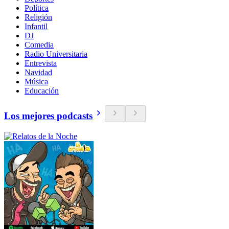
Política
Religión
Infantil
DJ
Comedia
Radio Universitaria
Entrevista
Navidad
Música
Educación
Los mejores podcasts