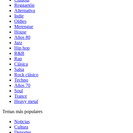
Reggaetón
Alternativa
Indie
Oldies
Merengue
House
Años 80
Jazz
Hip hop
R&B
Rap
Clásica
Salsa
Rock clásico
Techno
Años 70
Soul
Trance
Heavy metal
Temas más populares
Noticias
Cultura
Deportes