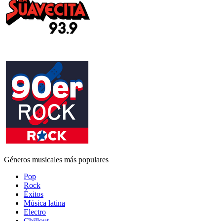
Géneros musicales más populares
Pop
Rock
Éxitos
Música latina
Electro
Chillout