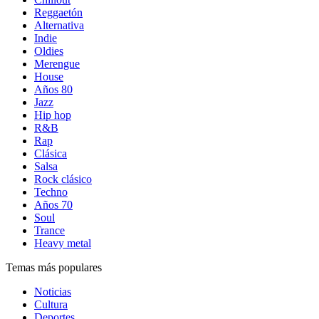
Reggaetón
Alternativa
Indie
Oldies
Merengue
House
Años 80
Jazz
Hip hop
R&B
Rap
Clásica
Salsa
Rock clásico
Techno
Años 70
Soul
Trance
Heavy metal
Temas más populares
Noticias
Cultura
Deportes