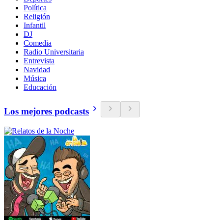
Política
Religión
Infantil
DJ
Comedia
Radio Universitaria
Entrevista
Navidad
Música
Educación
Los mejores podcasts