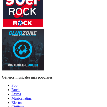
Géneros musicales más populares
Pop
Rock
Éxitos
Música latina
Electro
Chillout