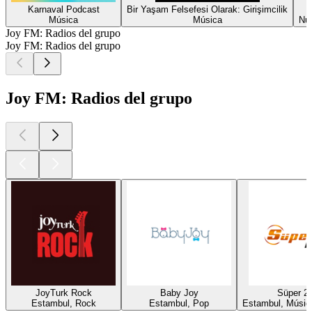
Karnaval Podcast
Bir Yaşam Felsefesi Olarak: Girişimcilik
Música
Música
Nut
Joy FM: Radios del grupo
Joy FM: Radios del grupo
Joy FM: Radios del grupo
JoyTurk Rock
Baby Joy
Süper 2
Estambul, Rock
Estambul, Pop
Estambul, Música