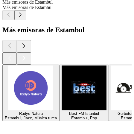
Más emisoras de Estambul
Más emisoras de Estambul
Más emisoras de Estambul
Radyo Natura
Best FM Istanbul
Gurbetci
Estambul, Jazz, Música turca
Estambul, Pop
Estamb
Los mejores
podcasts
Los mejores
podcasts